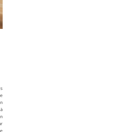
es
ce
en
'à
on
ur
te