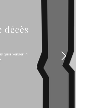
e décès
us quoi penser, ni
et…