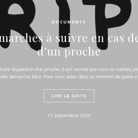
DOCUMENTS
marches à suivre en cas d
d’un proche
d’une disparition d’un proche, il est normal que vous ne sachiez pl
elle démarche faire. Pour vous aider dans ce moment de peine 
LIRE LA SUITE
11 septembre 2020