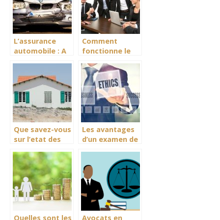
L’assurance
Comment
automobile : A
fonctionne le
quoi elle
contrat a duree
consiste et
determinee ?
quels sont les
avantages ?
Que savez-vous
Les avantages
sur l’etat des
d’un examen de
lieux en
controle de
location
conformite
immobiliere ?
fiscale
Quelles sont les
Avocats en