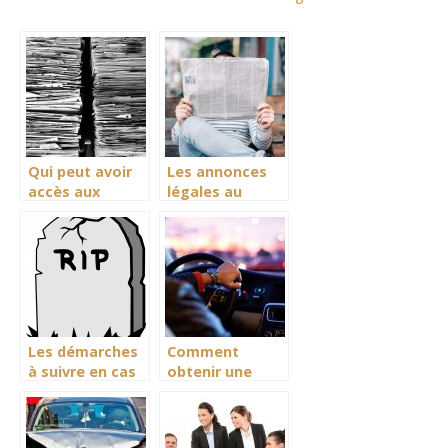
Qui peut avoir
Les annonces
accès aux
légales au
documents
meilleur prix
administratifs?
chez JAL
Les démarches
Comment
à suivre en cas
obtenir une
de décès d’un
nouvelle carte
proche
grise ?