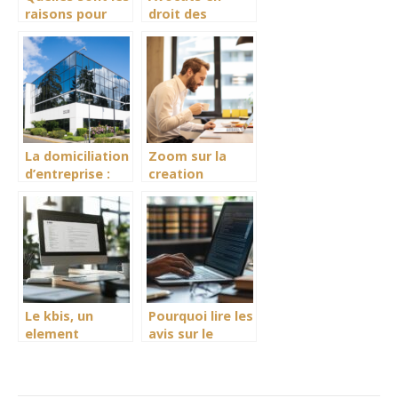
raisons pour
droit des
lesquelles un
assurances : les
dossier peut
bonnes raisons
etre radie de la
d’y recourir
CAF ?
La domiciliation
Zoom sur la
d’entreprise :
creation
quelle option
juridique des
choisir ?
scpi : tout ce
qu’il faut savoir
Le kbis, un
Pourquoi lire les
element
avis sur le
indispensable
service de
aux demarches
lettres
pour votre
recommandées