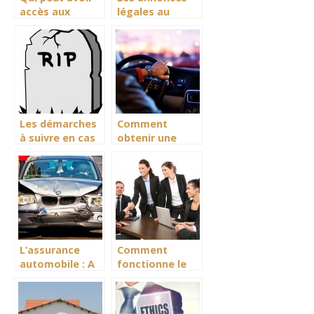
accès aux
légales au
documents
meilleur prix
administratifs?
chez JAL
Les démarches
Comment
à suivre en cas
obtenir une
de décès d’un
nouvelle carte
proche
grise ?
L’assurance
Comment
automobile : A
fonctionne le
quoi elle
contrat a duree
consiste et
determinee ?
quels sont les