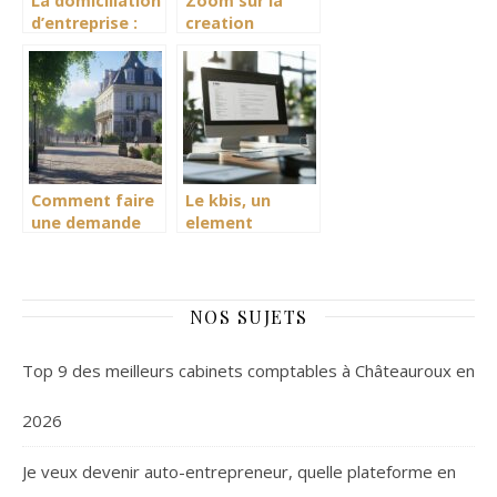
La domiciliation
Zoom sur la
d’entreprise :
creation
quelle option
juridique des
choisir ?
scpi : tout ce
qu’il faut savoir
Comment faire
Le kbis, un
une demande
element
d’acte de
indispensable
naissance à
aux demarches
Vesoul : guide
pour votre
pratique
societe
NOS SUJETS
Top 9 des meilleurs cabinets comptables à Châteauroux en
2026
Je veux devenir auto-entrepreneur, quelle plateforme en