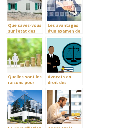
avantages ?
Que savez-vous
Les avantages
sur l’etat des
d’un examen de
lieux en
controle de
location
conformite
immobiliere ?
fiscale
Quelles sont les
Avocats en
raisons pour
droit des
lesquelles un
assurances : les
dossier peut
bonnes raisons
etre radie de la
d’y recourir
CAF ?