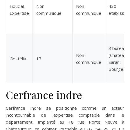
Fiducial
Non
Non
430
Expertise
communiqué
communiqué
établisse
3 bureaux
Non
(Châteauro
Gestélia
17
communiqué
Saran,
Bourges)
Cerfrance indre
Cerfrance Indre se positionne comme un acteur
incontournable de l'expertise comptable dans le
département. Implanté au 18 rue Porte Neuve à
Châteauroux, ce cabinet joignable au 02 54 29 20 00