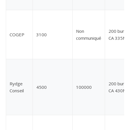
Non
200 burea
COGEP
3100
communiqué
CA 335M€
Rydge
200 burea
4500
100000
Conseil
CA 430M€